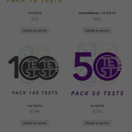
10 TESTS
PACK MANUAL + 10 TESTS
€
33
€
45
Añadir al carrito
Añadir al carrito
Necesarias
Estas
cookies no
son
opcionales.
Son
100 TESTS
50 TESTS
necesarias
€
199
€
135
para que
funcione la
web.
Añadir al carrito
Añadir al carrito