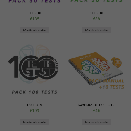
50 TESTS
30 TESTS
€
135
€
88
Añadir al carrito
Añadir al carrito
Necesarias
Estas
cookies no
son
opcionales.
Son
100 TESTS
PACK MANUAL + 10 TESTS
necesarias
€
199
€
45
para que
funcione la
web.
Añadir al carrito
Añadir al carrito