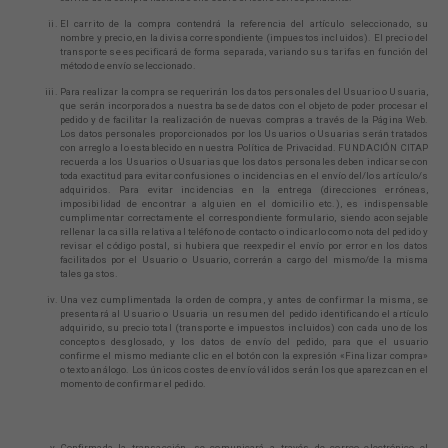
El carrito de la compra contendrá la referencia del artículo seleccionado, su
nombre y precio, en la divisa correspondiente (impuestos incluidos). El precio del
transporte se especificará de forma separada, variando sus tarifas en función del
método de envío seleccionado.
Para realizar la compra se requerirán los datos personales del Usuario o Usuaria,
que serán incorporados a nuestra base de datos con el objeto de poder procesar el
pedido y de facilitar la realización de nuevas compras a través de la Página Web.
Los datos personales proporcionados por los Usuarios o Usuarias serán tratados
con arreglo a lo establecido en nuestra Política de Privacidad. FUNDACIÓN CITAP
recuerda a los Usuarios o Usuarias que los datos personales deben indicarse con
toda exactitud para evitar confusiones o incidencias en el envío del/los artículo/s
adquiridos. Para evitar incidencias en la entrega (direcciones erróneas,
imposibilidad de encontrar a alguien en el domicilio etc.), es indispensable
cumplimentar correctamente el correspondiente formulario, siendo aconsejable
rellenar la casilla relativa al teléfono de contacto o indicarlo como nota del pedido y
revisar el código postal, si hubiera que reexpedir el envío por error en los datos
facilitados por el Usuario o Usuario, correrán a cargo del mismo/de la misma
tales gastos.
Una vez cumplimentada la orden de compra, y antes de confirmar la misma, se
presentará al Usuario o Usuaria un resumen del pedido identificando el artículo
adquirido, su precio total (transporte e impuestos incluidos) con cada uno de los
conceptos desglosado, y los datos de envío del pedido, para que el usuario
confirme el mismo mediante clic en el botón con la expresión «Finalizar compra»
o texto análogo. Los únicos costes de envío válidos serán los que aparezcan en el
momento de confirmar el pedido.
Confirmada la transacción, se comunicará a través de correo electrónico el