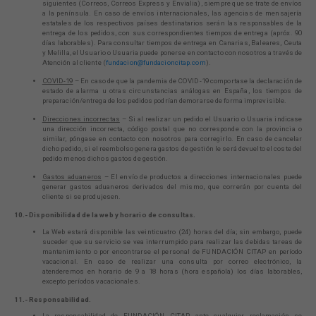
siguientes (Correos, Correos Express y Envialia), siempre que se trate de envíos
a la península. En caso de envíos internacionales, las agencias de mensajería
estatales de los respectivos países destinatarios serán las responsables de la
entrega de los pedidos, con sus correspondientes tiempos de entrega (apróx. 90
días laborables). Para consultar tiempos de entrega en Canarias, Baleares, Ceuta
y Melilla, el Usuario o Usuaria puede ponerse en contacto con nosotros a través de
Atención al cliente (
fundacion@fundacioncitap.com
).
COVID-19
– En caso de que la pandemia de COVID-19 comportase la declaración de
estado de alarma u otras circunstancias análogas en España, los tiempos de
preparación/entrega de los pedidos podrían demorarse de forma imprevisible.
Direcciones incorrectas
– Si al realizar un pedido el Usuario o Usuaria indicase
una dirección incorrecta, código postal que no corresponde con la provincia o
similar, póngase en contacto con nosotros para corregirlo. En caso de cancelar
dicho pedido, si el reembolso genera gastos de gestión le será devuelto el coste del
pedido menos dichos gastos de gestión.
Gastos aduaneros
– El envío de productos a direcciones internacionales puede
generar gastos aduaneros derivados del mismo, que correrán por cuenta del
cliente si se produjesen.
10.- Disponibilidad de la web y horario de consultas.
La Web estará disponible las veinticuatro (24) horas del día; sin embargo, puede
suceder que su servicio se vea interrumpido para realizar las debidas tareas de
mantenimiento o por encontrarse el personal de FUNDACIÓN CITAP en período
vacacional. En caso de realizar una consulta por correo electrónico, la
atenderemos en horario de 9 a 18 horas (hora española) los días laborables,
excepto períodos vacacionales.
11.- Responsabilidad.
La responsabilidad de FUNDACIÓN CITAP ante cualquier reclamación se