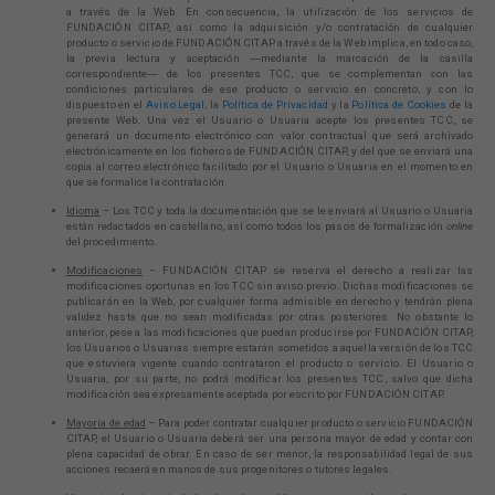
a través de la Web. En consecuencia, la utilización de los servicios de
FUNDACIÓN CITAP, así como la adquisición y/o contratación de cualquier
producto o servicio de FUNDACIÓN CITAP a través de la Web implica, en todo caso,
la previa lectura y aceptación ―mediante la marcación de la casilla
correspondiente― de los presentes TCC, que se complementan con las
condiciones particulares de ese producto o servicio en concreto, y con lo
dispuesto en el
Aviso Legal
, la
Política de Privacidad
y la
Política de Cookies
de la
presente Web. Una vez el Usuario o Usuaria acepte los presentes TCC, se
generará un documento electrónico con valor contractual que será archivado
electrónicamente en los ficheros de FUNDACIÓN CITAP, y del que se enviará una
copia al correo electrónico facilitado por el Usuario o Usuaria en el momento en
que se formalice la contratación.
Idioma
– Los TCC y toda la documentación que se le enviará al Usuario o Usuaria
están redactados en castellano, así como todos los pasos de formalización
online
del procedimiento.
Modificaciones
– FUNDACIÓN CITAP se reserva el derecho a realizar las
modificaciones oportunas en los TCC sin aviso previo. Dichas modificaciones se
publicarán en la Web, por cualquier forma admisible en derecho y tendrán plena
validez hasta que no sean modificadas por otras posteriores. No obstante lo
anterior, pese a las modificaciones que puedan producirse por FUNDACIÓN CITAP,
los Usuarios o Usuarias siempre estarán sometidos a aquella versión de los TCC
que estuviera vigente cuando contrataron el producto o servicio. El Usuario o
Usuaria, por su parte, no podrá modificar los presentes TCC, salvo que dicha
modificación sea expresamente aceptada por escrito por FUNDACIÓN CITAP.
Mayoría de edad
– Para poder contratar cualquier producto o servicio FUNDACIÓN
CITAP, el Usuario o Usuaria deberá ser una persona mayor de edad y contar con
plena capacidad de obrar. En caso de ser menor, la responsabilidad legal de sus
acciones recaerá en manos de sus progenitores o tutores legales.