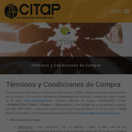
MENU
Términos y Condiciones de Compra
Términos y Condiciones de Compra
Los presentes términos y condiciones de compra (
«TCC»
) regulan cualquier contratación
por el usuario o la usuaria (
«Usuario o Usuaria»
) de servicios y productos que, a través
de la web
https://testcitap.com/
(«Web») ofrezca su titular, FUNDACIÓN CITAP
(
«FUNDACIÓN CITAP»
,
«Titular»
o
«Nosotros»
), una entidad de nacionalidad española,
con NIF G85776227, y domicilio social en c/José Celestino Mutis nº 13-15, Local 1, 28028
Madrid (España), y con dirección de correo electrónico
fundacion@fundacioncitap.com
:
1.- Información general
Naturaleza
– Los presentes TCC se aplican a todas y cada una de las
contrataciones
online
de productos o servicios realizados por el Usuario o Usuaria