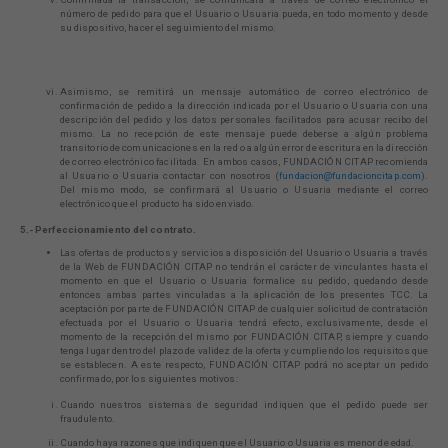
número de pedido para que el Usuario o Usuaria pueda, en todo momento y desde
su dispositivo, hacer el seguimiento del mismo.
Asimismo, se remitirá un mensaje automático de correo electrónico de
confirmación de pedido a la dirección indicada por el Usuario o Usuaria con una
descripción del pedido y los datos personales facilitados para acusar recibo del
mismo. La no recepción de este mensaje puede deberse a algún problema
transitorio de comunicaciones en la red o a algún error de escritura en la dirección
de correo electrónico facilitada. En ambos casos, FUNDACIÓN CITAP recomienda
al Usuario o Usuaria contactar con nosotros (
fundacion@fundacioncitap.com
).
Del mismo modo, se confirmará al Usuario o Usuaria mediante el correo
electrónico que el producto ha sido enviado.
5.- Perfeccionamiento del contrato.
Las ofertas de productos y servicios a disposición del Usuario o Usuaria a través
de la Web de FUNDACIÓN CITAP no tendrán el carácter de vinculantes hasta el
momento en que el Usuario o Usuaria formalice su pedido, quedando desde
entonces ambas partes vinculadas a la aplicación de los presentes TCC. La
aceptación por parte de FUNDACIÓN CITAP de cualquier solicitud de contratación
efectuada por el Usuario o Usuaria tendrá efecto, exclusivamente, desde el
momento de la recepción del mismo por FUNDACIÓN CITAP, siempre y cuando
tenga lugar dentro del plazo de validez de la oferta y cumpliendo los requisitos que
se establecen. A este respecto, FUNDACIÓN CITAP podrá no aceptar un pedido
confirmado, por los siguientes motivos:
Cuando nuestros sistemas de seguridad indiquen que el pedido puede ser
fraudulento.
Cuando haya razones que indiquen que el Usuario o Usuaria es menor de edad.