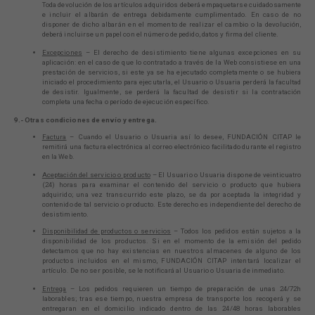
Toda devolución de los artículos adquiridos deberá empaquetarse cuidadosamente
e incluir el albarán de entrega debidamente cumplimentado. En caso de no
disponer de dicho albarán en el momento de realizar el cambio o la devolución,
deberá incluirse un papel con el número de pedido, datos y firma del cliente.
Excepciones
– El derecho de desistimiento tiene algunas excepciones en su
aplicación: en el caso de que lo contratado a través de la Web consistiese en una
prestación de servicios, si este ya se ha ejecutado completamente o se hubiera
iniciado el procedimiento para ejecutarla, el Usuario o Usuaria perderá la facultad
de desistir. Igualmente, se perderá la facultad de desistir si la contratación
completa una fecha o período de ejecución específico.
9.- Otras condiciones de envío y entrega.
Factura
– Cuando el Usuario o Usuaria así lo desee, FUNDACIÓN CITAP le
remitirá una factura electrónica al correo electrónico facilitado durante el registro
en la Web.
Aceptación del servicio o producto
– El Usuario o Usuaria dispone de veinticuatro
(24) horas para examinar el contenido del servicio o producto que hubiera
adquirido; una vez transcurrido este plazo, se da por aceptada la integridad y
contenido de tal servicio o producto. Este derecho es independiente del derecho de
desistimiento.
Disponibilidad de productos o servicios
– Todos los pedidos están sujetos a la
disponibilidad de los productos. Si en el momento de la emisión del pedido
detectamos que no hay existencias en nuestros almacenes de alguno de los
productos incluidos en el mismo, FUNDACIÓN CITAP intentará localizar el
artículo. De no ser posible, se le notificará al Usuario o Usuaria de inmediato.
Entrega
– Los pedidos requieren un tiempo de preparación de unas 24/72h
laborables; tras ese tiempo, nuestra empresa de transporte los recogerá y se
entregaran en el domicilio indicado dentro de las 24/48 horas laborables