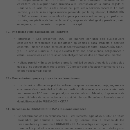
entenderá, en cualquier caso, limitada a la restitución de la suma pagada al
Usuario o Usuaria por la adquisición del producto o servicio concreto. En este
sentido, y en la más amplia medida permitida por la legislación, FUNDACIÓN
CITAP no asumirá responsabilidad alguna por daños indirectos, y, en particular,
por ninguna pérdida, daño o reclamación, responsabilidad, gasto, penalidad, daño
emergente, lucro cesante o cualquier otro concepto.
12.- Integridad y nulidad parcial del contrato.
Integridad
– Los presentes TCC ―de manera conjunta con cualesquiera
condiciones particulares que resultasen aplicables a cada producto o servicio
concreto― tienen la consideración de contrato completo entre FUNDACIÓN CITAP
y el Usuario o Usuaria, sin que existan términos, condiciones, obligaciones o
cláusulas adicionales en relación con el objeto contenidos en otros documentos.
Nulidad parcial
– En caso de declararse la nulidad de cualquiera de las cláusulas
que aquí se contienen, el resto de los TCC no se verán afectados y conservarán su
entera validez y aplicación.
13.- Comentarios, quejas y hojas de reclamaciones.
Los Usuarios o Usuarias podrán realizar cualquier comentario, queja, sugerencia
o reclamación a través de los distintos medios indicados en el encabezamiento de
los presentes TCC ―correo postal, correo electrónico. Además, disponemos de
hojas oficiales de reclamación a disposición de los Usuarios o Usuarias en el
domicilio social de FUNDACIÓN CITAP.
14.- Garantías de FUNDACIÓN CITAP a los consumidores.
De conformidad con lo expuesto en el Real Decreto Legislativo 1/2007, de 16 de
noviembre, que aprueba el Texto de la Ley General para la Defensa de los
Consumidores y Usuarios, FUNDACIÓN CITAP se obliga a entregar al Usuario o
Usuaria los productos o servicios que se correspondan con lo contratado, y con