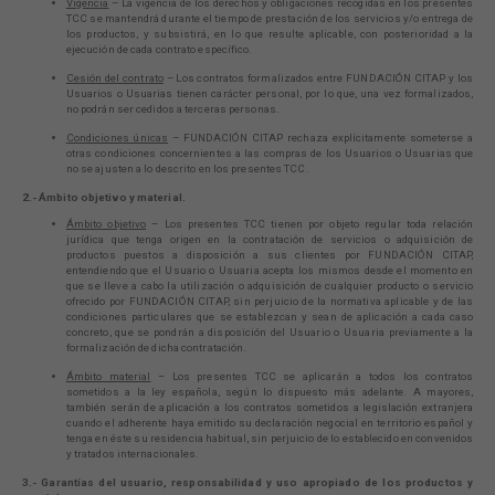
Vigencia
– La vigencia de los derechos y obligaciones recogidas en los presentes
TCC se mantendrá durante el tiempo de prestación de los servicios y/o entrega de
los productos, y subsistirá, en lo que resulte aplicable, con posterioridad a la
ejecución de cada contrato específico.
Cesión del contrato
– Los contratos formalizados entre FUNDACIÓN CITAP y los
Usuarios o Usuarias tienen carácter personal, por lo que, una vez formalizados,
no podrán ser cedidos a terceras personas.
Condiciones únicas
– FUNDACIÓN CITAP rechaza explícitamente someterse a
otras condiciones concernientes a las compras de los Usuarios o Usuarias que
no se ajusten a lo descrito en los presentes TCC.
2.- Ámbito objetivo y material.
Ámbito objetivo
– Los presentes TCC tienen por objeto regular toda relación
jurídica que tenga origen en la contratación de servicios o adquisición de
productos puestos a disposición a sus clientes por FUNDACIÓN CITAP,
entendiendo que el Usuario o Usuaria acepta los mismos desde el momento en
que se lleve a cabo la utilización o adquisición de cualquier producto o servicio
ofrecido por FUNDACIÓN CITAP, sin perjuicio de la normativa aplicable y de las
condiciones particulares que se establezcan y sean de aplicación a cada caso
concreto, que se pondrán a disposición del Usuario o Usuaria previamente a la
formalización de dicha contratación.
Ámbito material
– Los presentes TCC se aplicarán a todos los contratos
sometidos a la ley española, según lo dispuesto más adelante. A mayores,
también serán de aplicación a los contratos sometidos a legislación extranjera
cuando el adherente haya emitido su declaración negocial en territorio español y
tenga en éste su residencia habitual, sin perjuicio de lo establecido en convenidos
y tratados internacionales.
3.- Garantías del usuario, responsabilidad y uso apropiado de los productos y