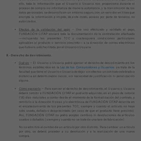
cookies no
ello, toda la información que el Usuario o Usuaria nos proporciona durante el
son
proceso de compra se informatiza de manera automática, y la transmisión de los
opcionales.
datos personales se desarrolla en un entorno seguro, con un servidor en línea que
Son
encripta la información e impide, de este modo, acceso por parte de terceros no
necesarias
para que
autorizados.
funcione la
web.
Efectos de la validación del pago
– Una vez efectuado y validado el pago,
FUNDACIÓN CITAP enviará toda la documentación de la contratación efectuada
―incluyendo las presentes TCC y cualesquiera condiciones particulares
aplicables al producto o servicio concreto― a la dirección de correo electrónico
Estadísticas
que hubiera sido facilitada por el Usuario o Usuaria.
Para que
podamos
8.- Derecho de desistimiento.
mejorar la
funcionalidad y
Qué es
– El Usuario o Usuaria podrá ejercer el derecho de desistimiento en los
estructura de
términos establecidos en la
Ley de los Consumidores y Usuarios
: se trata de la
la web, en base
a cómo se usa
facultad que tiene el Usuario o Usuaria de dejar sin efectos un contrato celebrado a
la web.
distancia en determinados casos, sin necesidad de justificación ni penalización
alguna.
Cómo ejercerlo
– Para ejercer el derecho de desistimiento, el Usuario o Usuaria
deberá remitir a FUNDACIÓN CITAP el producto adquirido, en el plazo de catorce
(14) días naturales a contar desde el momento de la formalización del contrato, y
remitirlo a la dirección físicas y/o electrónica de FUNDACIÓN CITAP descrita en
el encabezamiento de los presentes TCC, siempre y cuando el artículo no haya
sido usado, dañado o desprecintado (en caso de que el producto lleve precinto).
Así, FUNDACIÓN CITAP no podrá aceptar cambios ni devoluciones de artículos
usados o dañados (siempre y cuando no se trate de una tara de fabricación).
No se admitirá el cambio de un artículo por otro distinto. Para cambiar un artículo
por otro, se deberá proceder a su devolución y a la realización de una nueva
compra.