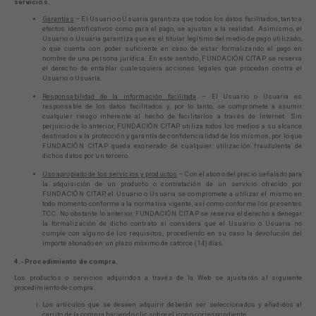
servicios.
Garantías
– El Usuario o Usuaria garantiza que todos los datos facilitados, tanto a
efectos identificativos como para el pago, se ajustan a la realidad. Asimismo, el
Usuario o Usuaria garantiza que es el titular legítimo del medio de pago utilizado,
o que cuenta con poder suficiente en caso de estar formalizando el pago en
nombre de una persona jurídica. En este sentido, FUNDACIÓN CITAP se reserva
el derecho de entablar cualesquiera acciones legales que procedan contra el
Usuario o Usuaria.
Responsabilidad de la información facilitada
– El Usuario o Usuaria es
responsable de los datos facilitados y, por lo tanto, se compromete a asumir
cualquier riesgo inherente al hecho de facilitarlos a través de Internet. Sin
perjuicio de lo anterior, FUNDACIÓN CITAP utiliza todos los medios a su alcance
destinados a la protección y garantía de confidencialidad de los mismos, por lo que
FUNDACIÓN CITAP queda exonerado de cualquier utilización fraudulenta de
dichos datos por un tercero.
Uso apropiado de los servicios y productos
– Con el abono del precio señalado para
la adquisición de un producto o contratación de un servicio ofrecido por
FUNDACIÓN CITAP, el Usuario o Usuaria se compromete a utilizar el mismo en
todo momento conforme a la normativa vigente, así como conforme los presentes
TCC. No obstante lo anterior, FUNDACIÓN CITAP se reserva el derecho a denegar
la formalización de dicho contrato si considera que el Usuario o Usuaria no
cumple con alguno de los requisitos, procediendo en su caso la devolución del
importe abonado en un plazo máximo de catorce (14) días.
4.- Procedimiento de compra.
Los productos o servicios adquiridos a través de la Web se ajustarán al siguiente
procedimiento de compra:
Los artículos que se deseen adquirir deberán ser seleccionados y añadidos al
carrito de la compra haciendo clic sobre el icono correspondiente.