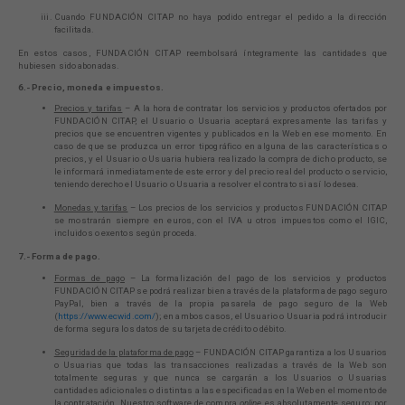
Cuando FUNDACIÓN CITAP no haya podido entregar el pedido a la dirección
facilitada.
En estos casos, FUNDACIÓN CITAP reembolsará íntegramente las cantidades que
hubiesen sido abonadas.
6.- Precio, moneda e impuestos.
Precios y tarifas
– A la hora de contratar los servicios y productos ofertados por
FUNDACIÓN CITAP, el Usuario o Usuaria aceptará expresamente las tarifas y
precios que se encuentren vigentes y publicados en la Web en ese momento. En
caso de que se produzca un error tipográfico en alguna de las características o
precios, y el Usuario o Usuaria hubiera realizado la compra de dicho producto, se
le informará inmediatamente de este error y del precio real del producto o servicio,
teniendo derecho el Usuario o Usuaria a resolver el contrato si así lo desea.
Monedas y tarifas
– Los precios de los servicios y productos FUNDACIÓN CITAP
se mostrarán siempre en euros, con el IVA u otros impuestos como el IGIC,
incluidos o exentos según proceda.
7.- Forma de pago.
Formas de pago
– La formalización del pago de los servicios y productos
FUNDACIÓN CITAP se podrá realizar bien a través de la plataforma de pago seguro
PayPal, bien a través de la propia pasarela de pago seguro de la Web
(
https://www.ecwid.com/
); en ambos casos, el Usuario o Usuaria podrá introducir
de forma segura los datos de su tarjeta de crédito o débito.
Seguridad de la plataforma de pago
– FUNDACIÓN CITAP garantiza a los Usuarios
o Usuarias que todas las transacciones realizadas a través de la Web son
totalmente seguras y que nunca se cargarán a los Usuarios o Usuarias
cantidades adicionales o distintas a las especificadas en la Web en el momento de
Necesarias
la contratación. Nuestro software de compra
online
es absolutamente seguro; por
Estas